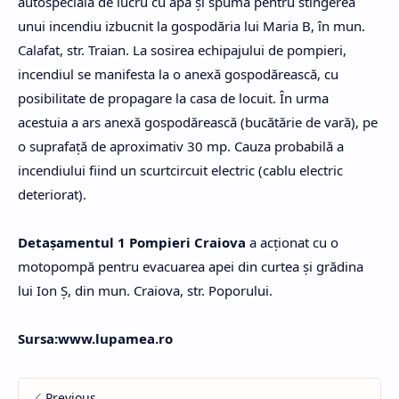
autospecială de lucru cu apă și spumă pentru stingerea
unui incendiu izbucnit la gospodăria lui Maria B, în mun.
Calafat, str. Traian. La sosirea echipajului de pompieri,
incendiul se manifesta la o anexă gospodărească, cu
posibilitate de propagare la casa de locuit. În urma
acestuia a ars anexă gospodărească (bucătărie de vară), pe
o suprafaţă de aproximativ 30 mp. Cauza probabilă a
incendiului fiind un scurtcircuit electric (cablu electric
deteriorat).
Detaşamentul 1 Pompieri Craiova
a acţionat cu o
motopompă pentru evacuarea apei din curtea şi grădina
lui Ion Ş, din mun. Craiova, str. Poporului.
Sursa:www.lupamea.ro