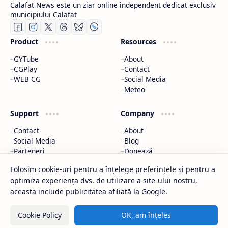
Calafat News este un ziar online independent dedicat exclusiv
municipiului Calafat
Product
Resources
GYTube
About
CGPlay
Contact
WEB CG
Social Media
Meteo
Support
Company
Contact
About
Social Media
Blog
Parteneri
Donează
Meteo
Parteneri
Folosim cookie-uri pentru a înțelege preferințele și pentru a
optimiza experiența dvs. de utilizare a site-ului nostru,
2026
‧
Calafat News
‧ All rights reserved.
©
aceasta include publicitatea afiliată la Google.
Cookie Policy
OK, am înțeles