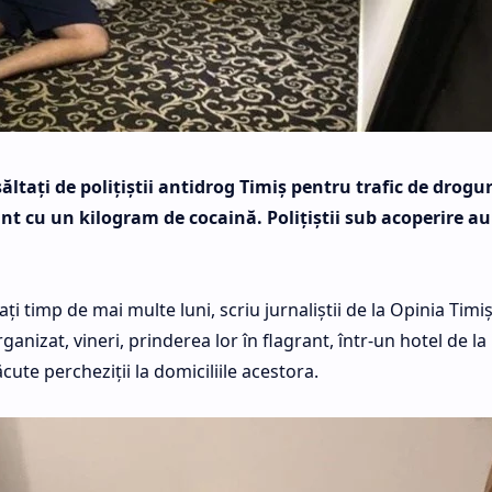
săltaţi de poliţiştii antidrog Timiş pentru trafic de drogur
rant cu un kilogram de cocaină. Poliţiştii sub acoperire au
ţi timp de mai multe luni, scriu jurnaliştii de la Opinia Timi
ganizat, vineri, prinderea lor în flagrant, într-un hotel de la
cute percheziţii la domiciliile acestora.