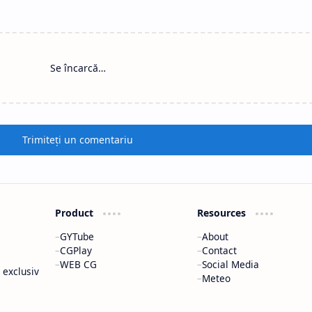
loaia şi vântul au stricat
Adrian Năstase a vizitat
etrecerea de Ziua comunei
Centrul de Colectare a
iscu Vechi
Legumelor şi Fructelor d
Poiana Mare
n fiecare an, de sărbătoarea
Comuna Poiana Mare este
nălţării domnului, oamenii din
cunoscută ca fiind cea mai m
iscu Vechi sărbătoresc Ziua
mai bogată comună din judeţ
omunei. Încă de la primele ore ale
renumită pentru legumele d
imineţii, comercian…
mai bună calitate care…