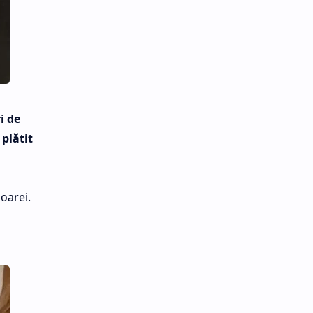
i de
 plătit
şoarei.