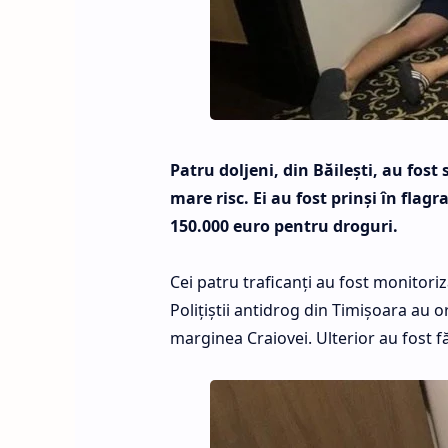
Patru doljeni, din Băileşti, au fost 
mare risc. Ei au fost prinşi în flag
150.000 euro pentru droguri.
Cei patru traficanţi au fost monitoriza
Poliţiştii antidrog din Timişoara au or
marginea Craiovei. Ulterior au fost fă