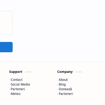
in
are şi
ul Dolj,
e cea