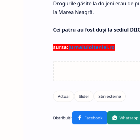
Drogurile găsite la doljeni erau de pu
la Marea Neagră.
Cei patru au fost duşi la sediul DI
sursa:
jurnalulolteniei.ro