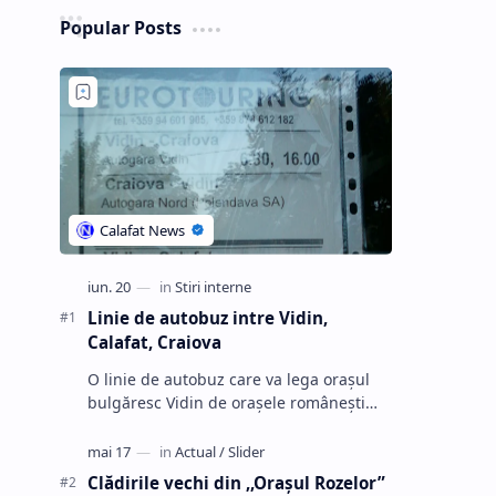
Popular Posts
Linie de autobuz intre Vidin,
Calafat, Craiova
O linie de autobuz care va lega oraşul
bulgăresc Vidin de oraşele româneşti
Calafat şi Craiova va fi pusă în funcţiune
în curând, informează firme …
Clădirile vechi din ,,Oraşul Rozelor”