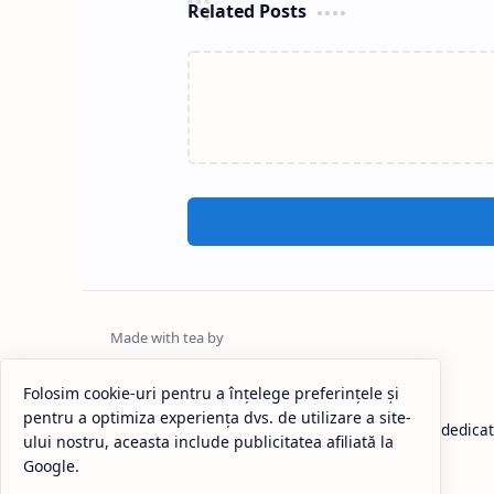
Related Posts
Un tânăr, de 21 de ani, din
P
localitatea doljeană Desa,
p
condamnat pentru tentativă
P
de omor
Un tânăr, de 21 de ani, din
Î
localitatea doljeană Desa, a fost
Î
Folosim cookie-uri pentru a înțelege preferințele și
condamnat definitiv la cinci ani și
P
pentru a optimiza experiența dvs. de utilizare a site-
trei luni de închisoare pentru
c
ului nostru, aceasta include publicitatea afiliată la
tentativă de omor …
d
Google.