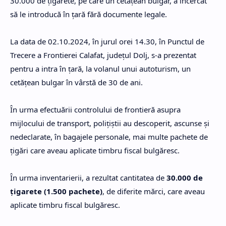
30.000 de țigarete, pe care un cetățean bulgar, a încercat
să le introducă în țară fără documente legale.
La data de 02.10.2024, în jurul orei 14.30, în Punctul de
Trecere a Frontierei Calafat, judeţul Dolj, s-a prezentat
pentru a intra în țară, la volanul unui autoturism, un
cetățean bulgar în vârstă de 30 de ani.
În urma efectuării controlului de frontieră asupra
mijlocului de transport, poliţiştii au descoperit, ascunse și
nedeclarate, în bagajele personale, mai multe pachete de
țigări care aveau aplicate timbru fiscal bulgăresc.
În urma inventarierii, a rezultat cantitatea de
30.000 de
țigarete (1.500 pachete)
, de diferite mărci, care aveau
aplicate timbru fiscal bulgăresc.