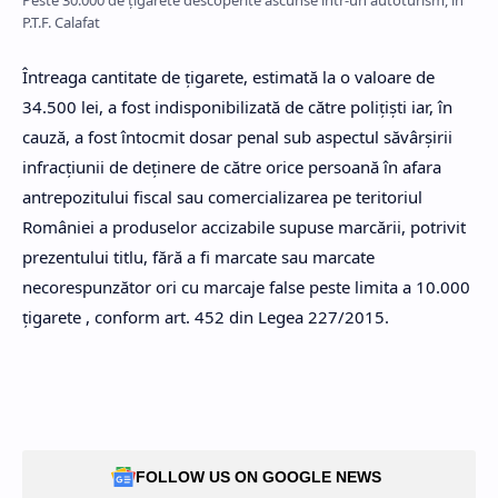
Peste 30.000 de țigarete descoperite ascunse într-un autoturism, în
P.T.F. Calafat
Întreaga cantitate de ţigarete, estimată la o valoare de
34.500 lei, a fost indisponibilizată de către polițiști iar, în
cauză, a fost întocmit dosar penal sub aspectul săvârșirii
infracțiunii de deținere de către orice persoană în afara
antrepozitului fiscal sau comercializarea pe teritoriul
României a produselor accizabile supuse marcării, potrivit
prezentului titlu, fără a fi marcate sau marcate
necorespunzător ori cu marcaje false peste limita a 10.000
țigarete , conform art. 452 din Legea 227/2015.
FOLLOW US ON GOOGLE NEWS