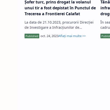
Şofer turc, prins drogat la volanul
Tână
unui tir a fost depistat în Punctul de
infr
Trecerea a Frontierei Calafat
drog
prop
La data de 21.10.2023, procurorii Direcției
În sea
fără
de Investigare a Infracțiunilor de
cadru
Criminalitate Organizată și Terorism –
oprit
Serviciul Teritorial Craiova a…
Băileș