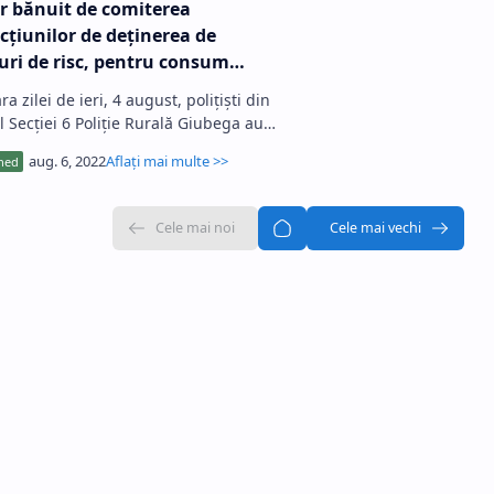
r bănuit de comiterea
acţiunilor de deţinerea de
uri de risc, pentru consum
riu şi conducerea unui vehicul
ra zilei de ieri, 4 august, poliţişti din
 permis
l Secţiei 6 Poliţie Rurală Giubega au
 pentru control, pe strada Șoseaua
tiului din …