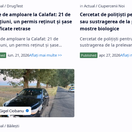
e de amploare la Calafat: 21 de
Cercetat de polițiști p
țiuni, un permis reținut și șase
sau sustragerea de la
ficate retrase
mostre biologice
 de amploare la Calafat: 21 de
Cercetat de polițiști pentr
iuni, un permis reținut și șase
sustragerea de la preleva
certificate retrase …
biologice P…