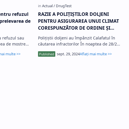
entru refuzul
RAZIE A POLIȚIȘTILOR DOLJENI
 prelevarea de
PENTRU ASIGURAREA UNUI CLIMAT
CORESPUNZĂTOR DE ORDINE ȘI
SIGURANȚĂ PUBLICĂ
u refuzul sau
Polițiștii doljeni au împânzit Calafatul în
rea de mostre
căutarea infractorilor În noaptea de 28/29
sept…