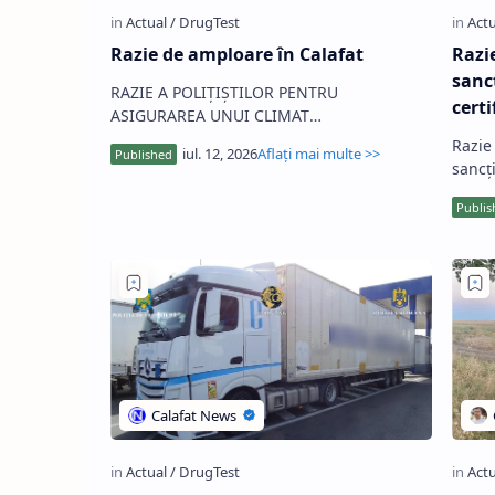
Razie de amploare în Calafat
Razi
sanc
RAZIE A POLIȚIȘTILOR PENTRU
certi
ASIGURAREA UNUI CLIMAT
CORESPUNZĂTOR DE ORDINE ȘI
Razie
SIGURANȚĂ PUBLICĂ …
sancț