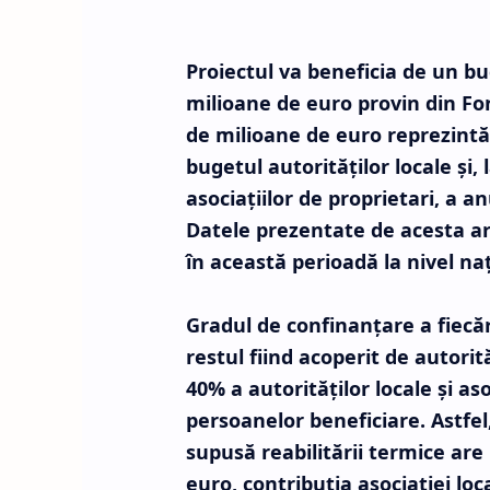
Proiectul va beneficia de un bu
milioane de euro provin din Fo
de milioane de euro reprezintă
bugetul autorităţilor locale şi,
asociaţiilor de proprietari, a a
Datele prezentate de acesta ar
în această perioadă la nivel naţ
Gradul de confinanţare a fiecăr
restul fiind acoperit de autorită
40% a autorităţilor locale şi aso
persoanelor beneficiare. Astfel
supusă reabilitării termice ar
euro, contribuţia asociaţiei loca