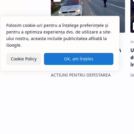
Folosim cookie-uri pentru a înțelege preferințele și
pentru a optimiza experiența dvs. de utilizare a site-
ului nostru, aceasta include publicitatea afiliată la
Google.
ACŢIUNI PENTRU DEPISTAREA
U
PERSOANELOR URMĂRITE,
d
Cookie Policy
OK, am înțeles
DESFĂŞURATE DE POLIŢIŞTI
î
ACŢIUNI PENTRU DEPISTAREA
U
PERSOANELOR URMĂRITE,
G
DESFĂŞURATE DE POLIŢIŞTI 7
d
mandate emise pe…
po
s