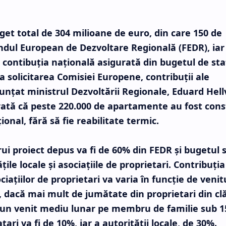
get total de 304 milioane de euro, din care 150 de
ndul European de Dezvoltare Regională (FEDR), iar
 contibuţia naţională asigurată din bugetul de sta
 la solicitarea Comisiei Europene, contribuţii ale
nunţat ministrul Dezvoltării Regionale, Eduard Hell
ată că peste 220.000 de apartamente au fost cons
ional, fără să fie reabilitate termic.
ui proiect depus va fi de 60% din FEDR şi bugetul s
ţile locale şi asociaţiile de proprietari. Contribuţia
ciaţiilor de proprietari va varia în funcţie de venit
, dacă mai mult de jumătate din proprietari din cl
e un venit mediu lunar pe membru de familie sub 1
tari va fi de 10%, iar a autorităţii locale, de 30%.