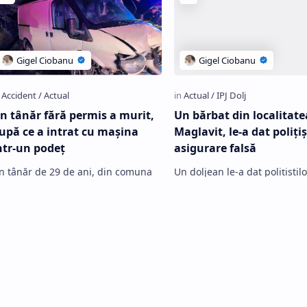
n tânăr fără permis a murit,
Un bărbat din localitate
upă ce a intrat cu mașina
Maglavit, le-a dat polițiș
ntr-un podeț
asigurare falsă
n tânăr de 29 de ani, din comuna
Un doljean le-a dat polițiștilo
alicea Mare, a murit azi dimineață,
mehedințeni, care îl opriser
upă ce a intrat cu mașina într-un
control, o poliță RCA falsă. În
deț. Poliţiştii din Calafat au fost
mașina pe care o conducea a
esi…
expir…