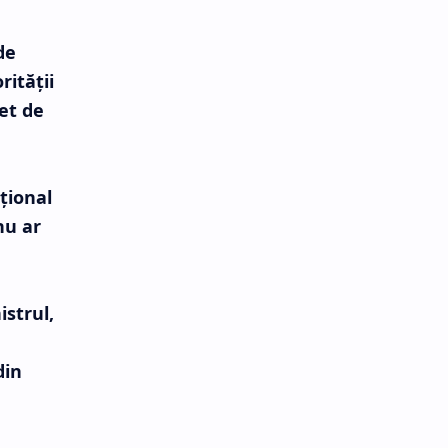
de
rităţii
et de
ţional
nu ar
istrul,
din