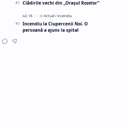
Clădirile vechi din ,,Oraşul Rozelor”
e
Incendiu la Ciupercenii Noi. O
persoană a ajuns la spital