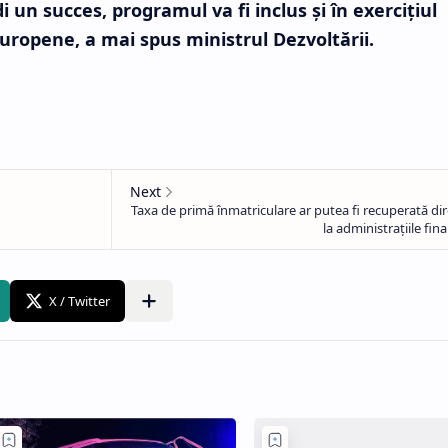
i un succes, programul va fi inclus şi în exerciţiul
Europene, a mai spus ministrul Dezvoltării.