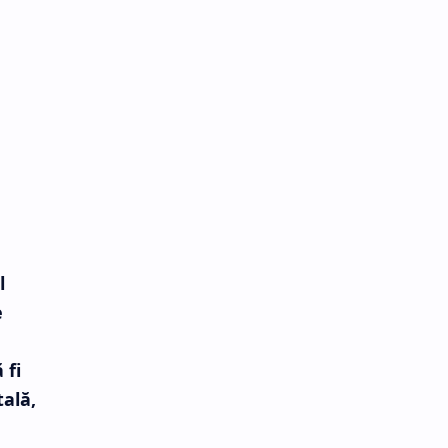
l
e
 fi
tală,