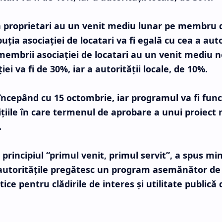
 proprietari au un venit mediu lunar pe membru 
uţia asociaţiei de locatari va fi egală cu cea a auto
 membrii asociaţiei de locatari au un venit mediu n
ei va fi de 30%, iar a autorităţii locale, de 10%.
începând cu 15 octombrie, iar programul va fi func
iţiile în care termenul de aprobare a unui proiect 
.
principiul “primul venit, primul servit”, a spus min
 autorităţile pregătesc un program asemănător de
e pentru clădirile de interes şi utilitate publică 