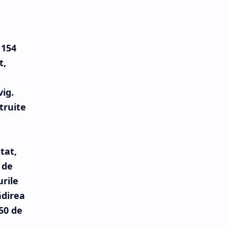
 154
t,
vig.
truite
tat,
 de
urile
ădirea
50 de