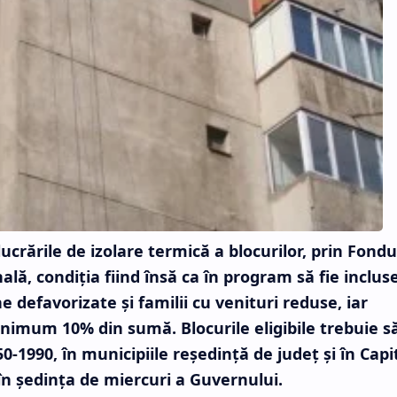
crările de izolare termică a blocurilor, prin Fondu
ă, condiţia fiind însă ca în program să fie inclus
e defavorizate şi familii cu venituri reduse, iar
inimum 10% din sumă. Blocurile eligibile trebuie să
50-1990, în municipiile reşedinţă de judeţ şi în Capi
n şedinţa de miercuri a Guvernului.