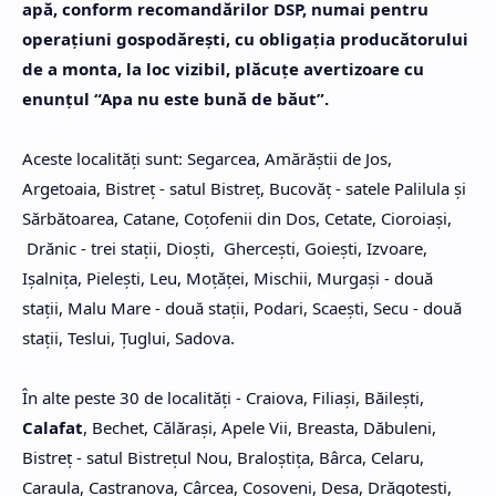
apă, conform recomandărilor DSP, numai pentru
operaţiuni gospodăreşti, cu obligaţia producătorului
de a monta, la loc vizibil, plăcuţe avertizoare cu
enunţul “Apa nu este bună de băut”.
Aceste localităţi sunt: Segarcea, Amărăştii de Jos,
Argetoaia, Bistreţ - satul Bistreţ, Bucovăţ - satele Palilula şi
Sărbătoarea, Catane, Coţofenii din Dos, Cetate, Cioroiaşi,
Drănic - trei staţii, Dioşti, Gherceşti, Goieşti, Izvoare,
Işalniţa, Pieleşti, Leu, Moţăţei, Mischii, Murgaşi - două
staţii, Malu Mare - două staţii, Podari, Scaeşti, Secu - două
staţii, Teslui, Ţuglui, Sadova.
În alte peste 30 de localităţi - Craiova, Filiaşi, Băileşti,
Calafat
, Bechet, Călăraşi, Apele Vii, Breasta, Dăbuleni,
Bistreţ - satul Bistreţul Nou, Braloştiţa, Bârca, Celaru,
Caraula, Castranova, Cârcea, Coşoveni, Desa, Drăgoteşti,