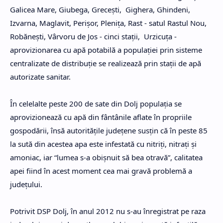
Galicea Mare, Giubega, Greceşti, Gighera, Ghindeni,
Izvarna, Maglavit, Perişor, Pleniţa, Rast - satul Rastul Nou,
Robăneşti, Vârvoru de Jos - cinci staţii, Urzicuţa -
aprovizionarea cu apă potabilă a populaţiei prin sisteme
centralizate de distribuţie se realizează prin staţii de apă
autorizate sanitar.
În celelalte peste 200 de sate din Dolj populaţia se
aprovizionează cu apă din fântânile aflate în propriile
gospodării, însă autorităţile judeţene susţin că în peste 85
la sută din acestea apa este infestată cu nitriţi, nitraţi şi
amoniac, iar “lumea s-a obişnuit să bea otravă”, calitatea
apei fiind în acest moment cea mai gravă problemă a
judeţului.
Potrivit DSP Dolj, în anul 2012 nu s-au înregistrat pe raza