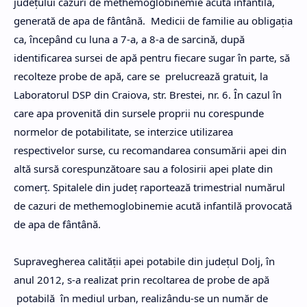
judeţului cazuri de methemoglobinemie acută infantilă,
generată de apa de fântână. Medicii de familie au obligaţia
ca, începând cu luna a 7-a, a 8-a de sarcină, după
identificarea sursei de apă pentru fiecare sugar în parte, să
recolteze probe de apă, care se prelucrează gratuit, la
Laboratorul DSP din Craiova, str. Brestei, nr. 6. În cazul în
care apa provenită din sursele proprii nu corespunde
normelor de potabilitate, se interzice utilizarea
respectivelor surse, cu recomandarea consumării apei din
altă sursă corespunzătoare sau a folosirii apei plate din
comerţ. Spitalele din judeţ raportează trimestrial numărul
de cazuri de methemoglobinemie acută infantilă provocată
de apa de fântână.
Supravegherea calităţii apei potabile din judeţul Dolj, în
anul 2012, s-a realizat prin recoltarea de probe de apă
potabilă în mediul urban, realizându-se un număr de