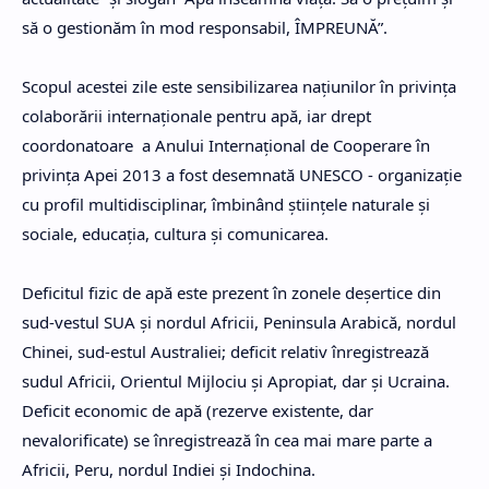
să o gestionăm în mod responsabil, ÎMPREUNĂ”.
Scopul acestei zile este sensibilizarea naţiunilor în privinţa
colaborării internaţionale pentru apă, iar drept
coordonatoare a Anului Internaţional de Cooperare în
privinţa Apei 2013 a fost desemnată UNESCO - organizaţie
cu profil multidisciplinar, îmbinând ştiinţele naturale şi
sociale, educaţia, cultura şi comunicarea.
Deficitul fizic de apă este prezent în zonele deşertice din
sud-vestul SUA şi nordul Africii, Peninsula Arabică, nordul
Chinei, sud-estul Australiei; deficit relativ înregistrează
sudul Africii, Orientul Mijlociu şi Apropiat, dar şi Ucraina.
Deficit economic de apă (rezerve existente, dar
nevalorificate) se înregistrează în cea mai mare parte a
Africii, Peru, nordul Indiei şi Indochina.