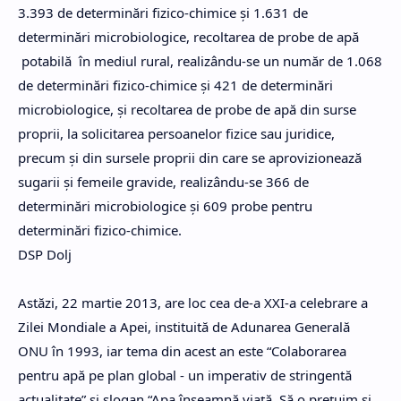
3.393 de determinări fizico-chimice şi 1.631 de
determinări microbiologice, recoltarea de probe de apă
potabilă în mediul rural, realizându-se un număr de 1.068
de determinări fizico-chimice şi 421 de determinări
microbiologice, şi recoltarea de probe de apă din surse
proprii, la solicitarea persoanelor fizice sau juridice,
precum şi din sursele proprii din care se aprovizionează
sugarii şi femeile gravide, realizându-se 366 de
determinări microbiologice şi 609 probe pentru
determinări fizico-chimice.
DSP Dolj
Astăzi, 22 martie 2013, are loc cea de-a XXI-a celebrare a
Zilei Mondiale a Apei, instituită de Adunarea Generală
ONU în 1993, iar tema din acest an este “Colaborarea
pentru apă pe plan global - un imperativ de stringentă
actualitate” şi slogan “Apa înseamnă viaţă. Să o preţuim şi