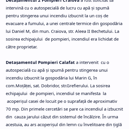
Detaşamentul 2 Pompieri Craiova
a fost solicitat să
intervină cu o autospecială de lucru cu apă şi spumă
pentru stingerea unui incendiu izbucnit la un coş de
evacuare a fumului, a unei centrale termice din gospodăria
lui Daniel M, din mun. Craiova, str. Aleea II Bechetului. La
sosirea echipajului de pompieri, incendiul era lichidat de
către proprietar.
Detaşamentul Pompieri Calafat
a intervenit cu o
autospecială cu apă şi spumă pentru stingerea unui
incendiu izbucnit la gospodăria lui Marin G, în
com.Moţăţei, sat. Dobridor, str.Grefierului. La sosirea
echipajului de pompieri, incendiul se manifesta la
acoperişul casei de locuit pe o suprafaţă de aproximativ
70 mp. Din primele cercetări se pare ca incendiul a izbucnit
din cauza jarului căzut din sistemul de încălzire. În urma
acestuia, au ars acoperişul din lemn cu învelitoare din ţiglă