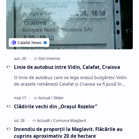
Linie de autobuz intre Vidin, Calafat, Craiova
O linie de autobuz care va lega oraşul bulgăresc Vidin
de oraşele româneşti Calafat şi Craiova va fi pusă în
funcţiune în curând, informează firme …
Clădirile vechi din ,,Oraşul Rozelor”
Incendiu de proporții la Maglavit. Flăcările au
cuprins aproximativ 20 de hectare