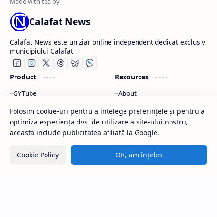
Calafat News
Calafat News este un ziar online independent dedicat exclusiv
municipiului Calafat
Product
Resources
GYTube
About
CGPlay
Contact
Folosim cookie-uri pentru a înțelege preferințele și pentru a
WEB CG
Social Media
optimiza experiența dvs. de utilizare a site-ului nostru,
Meteo
aceasta include publicitatea afiliată la Google.
Support
Company
Cookie Policy
OK, am înțeles
Contact
About
Social Media
Blog
Parteneri
Donează
Meteo
Parteneri
2026
‧
Calafat News
‧ All rights reserved.
©