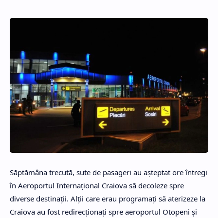
Săptămâna trecută, sute de pasageri au așteptat ore întregi
în Aeroportul Internațional Craiova să decoleze spre
diverse destinații. Alții care erau programați să aterizeze la
Craiova au fost redirecționați spre aeroportul Otopeni și