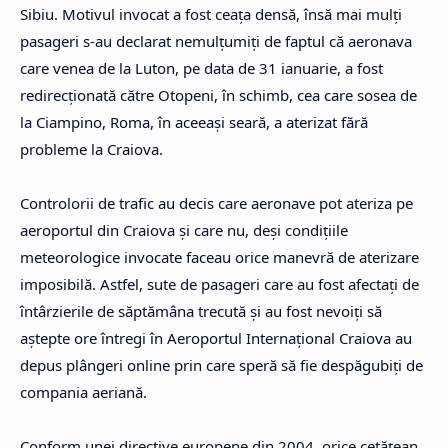
Sibiu. Motivul invocat a fost ceața densă, însă mai mulți
pasageri s-au declarat nemulțumiți de faptul că aeronava
care venea de la Luton, pe data de 31 ianuarie, a fost
redirecționată către Otopeni, în schimb, cea care sosea de
la Ciampino, Roma, în aceeași seară, a aterizat fără
probleme la Craiova.
Controlorii de trafic au decis care aeronave pot ateriza pe
aeroportul din Craiova și care nu, deși condițiile
meteorologice invocate faceau orice manevră de aterizare
imposibilă. Astfel, sute de pasageri care au fost afectați de
întârzierile de săptămâna trecută și au fost nevoiți să
aștepte ore întregi în Aeroportul Internațional Craiova au
depus plângeri online prin care speră să fie despăgubiți de
compania aeriană.
Conform unei directive europene din 2004, orice cetățean