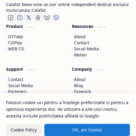
Calafat News este un ziar online independent dedicat exclusiv
municipiului Calafat
Product
Resources
GYTube
About
CGPlay
Contact
WEB CG
Social Media
Meteo
Support
Company
Contact
About
Social Media
Blog
Parteneri
Donează
Meteo
Parteneri
Folosim cookie-uri pentru a înțelege preferințele și pentru a
optimiza experiența dvs. de utilizare a site-ului nostru,
2026
‧
Calafat News
‧ All rights reserved.
©
aceasta include publicitatea afiliată la Google.
Cookie Policy
OK, am înțeles