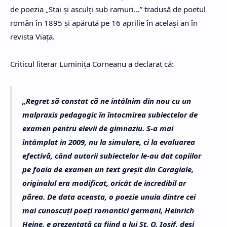
de poezia „Stai şi asculţi sub ramuri…” tradusă de poetul
român în 1895 şi apărută pe 16 aprilie în același an în
revista Viaţa.
Criticul literar Luminiţa Corneanu a declarat că:
„Regret să constat că ne întâlnim din nou cu un
malpraxis pedagogic în întocmirea subiectelor de
examen pentru elevii de gimnaziu. S-a mai
întâmplat în 2009, nu la simulare, ci la evaluarea
efectivă, când autorii subiectelor le-au dat copiilor
pe foaia de examen un text greșit din Caragiale,
originalul era modificat, oricât de incredibil ar
părea. De data aceasta, o poezie unuia dintre cei
mai cunoscuți poeți romantici germani, Heinrich
Heine, e prezentată ca fiind a lui Șt. O. Iosif, deși