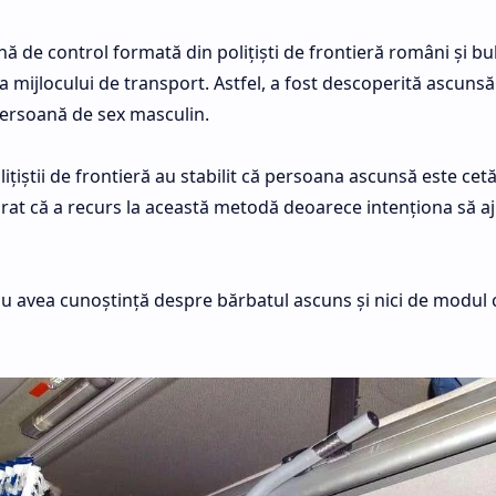
nă de control formată din polițiști de frontieră români şi bu
mijlocului de transport. Astfel, a fost descoperită ascunsă
persoană de sex masculin.
liţiştii de frontieră au stabilit că persoana ascunsă este cet
eclarat că a recurs la această metodă deoarece intenționa să 
nu avea cunoştinţă despre bărbatul ascuns şi nici de modul