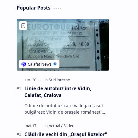
Popular Posts
Linie de autobuz intre Vidin,
Calafat, Craiova
O linie de autobuz care va lega oraşul
bulgăresc Vidin de oraşele româneşti
Calafat şi Craiova va fi pusă în funcţiune
în curând, informează firme …
Clădirile vechi din ,,Oraşul Rozelor”