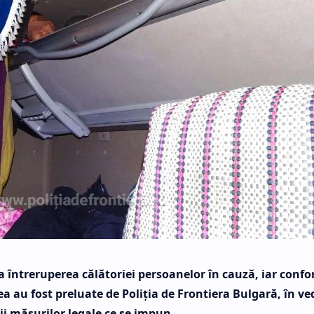
 la întreruperea călătoriei persoanelor în cauză, iar conf
a au fost preluate de Poliţia de Frontiera Bulgară, în ve
rii măsurilor legale ce se impun.