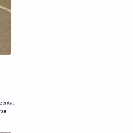
ezentat
rse