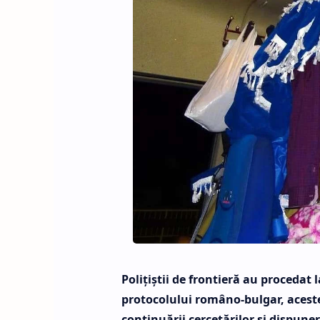
Polițiștii de frontieră au procedat
protocolului româno-bulgar, aceste
continuării cercetărilor şi dispune