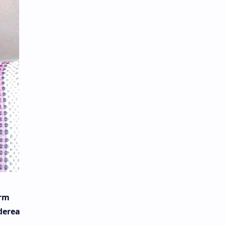
orm
derea