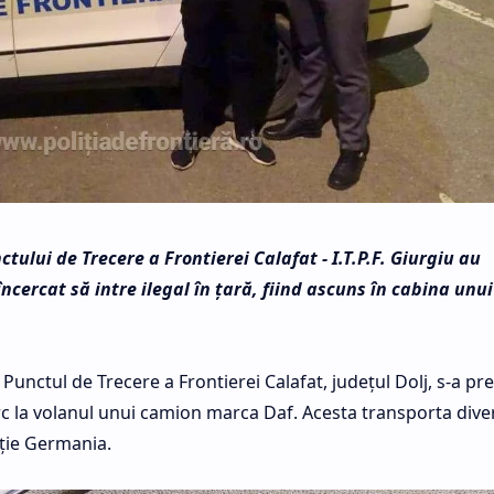
ctului de Trecere a Frontierei Calafat - I.T.P.F. Giurgiu au
ncercat să intre ilegal în ţară, fiind ascuns în cabina unui
n Punctul de Trecere a Frontierei Calafat, județul Dolj, s-a pr
urc la volanul unui camion marca Daf. Acesta transporta dive
ţie Germania.