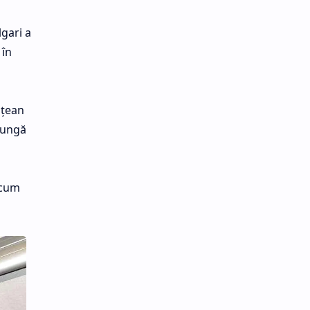
lgari a
 în
ăţean
ajungă
 cum