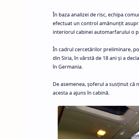
În baza analizei de risc, echipa comu
efectuat un control amănunţit asupra 
interiorul cabinei automarfarului o 
În cadrul cercetărilor preliminare, po
din Siria, în vârstă de 18 ani şi a d
în Germania.
De asemenea, șoferul a susţinut că 
acesta a ajuns în cabină.