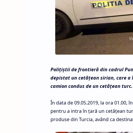
Polițiștii de frontieră din cadrul Pun
depistat un cetăţean sirian, care a î
camion condus de un cetăţean turc.
În data de 09.05.2019, la ora 01.00, î
pentru a intra în ţară un cetăţean t
produse din Turcia, având ca destina