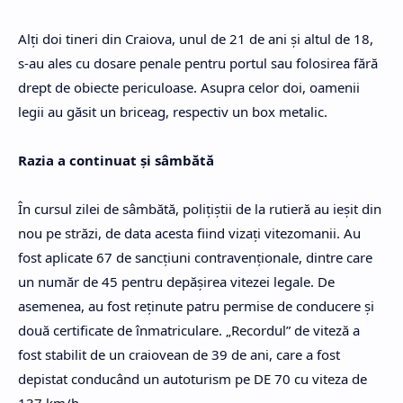
Alţi doi tineri din Craiova, unul de 21 de ani şi altul de 18,
s-au ales cu dosare penale pentru portul sau folosirea fără
drept de obiecte periculoase. Asupra celor doi, oamenii
legii au găsit un briceag, respectiv un box metalic.
Razia a continuat şi sâmbătă
În cursul zilei de sâmbătă, poliţiştii de la rutieră au ieşit din
nou pe străzi, de data acesta fiind vizaţi vitezomanii. Au
fost aplicate 67 de sancţiuni contravenţionale, dintre care
un număr de 45 pentru depăşirea vitezei legale. De
asemenea, au fost reţinute patru permise de conducere şi
două certificate de înmatriculare. „Recordul” de viteză a
fost stabilit de un craiovean de 39 de ani, care a fost
depistat conducând un autoturism pe DE 70 cu viteza de