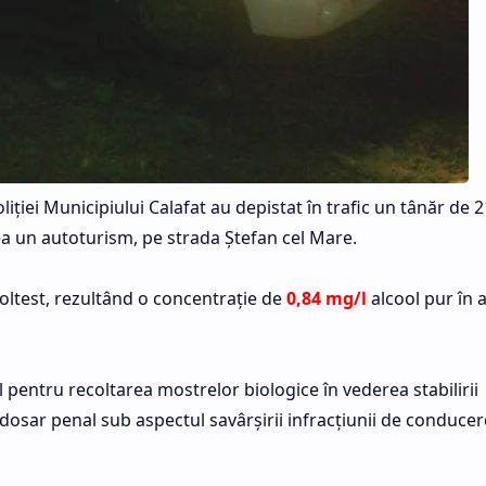
liţiei Municipiului Calafat au depistat în trafic un tânăr de 
cea un autoturism, pe strada Ştefan cel Mare.
ooltest, rezultând o concentraţie de
0,84 mg/l
alcool pur în 
l pentru recoltarea mostrelor biologice în vederea stabilirii
t dosar penal sub aspectul savârşirii infracţiunii de conduce