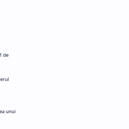
21 de
aerul
rea unui