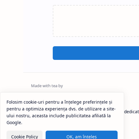
Calafat News
Folosim cookie-uri pentru a înțelege preferințele și
pentru a optimiza experiența dvs. de utilizare a site-
Calafat News este un ziar online independent dedicat
ului nostru, aceasta include publicitatea afiliată la
municipiului Calafat
Google.
Cookie Policy
OK, am înțeles