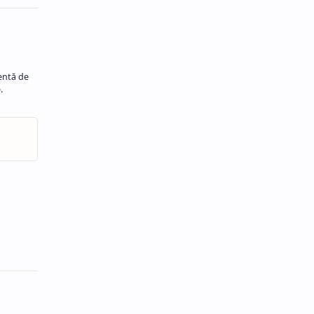
entă de
.