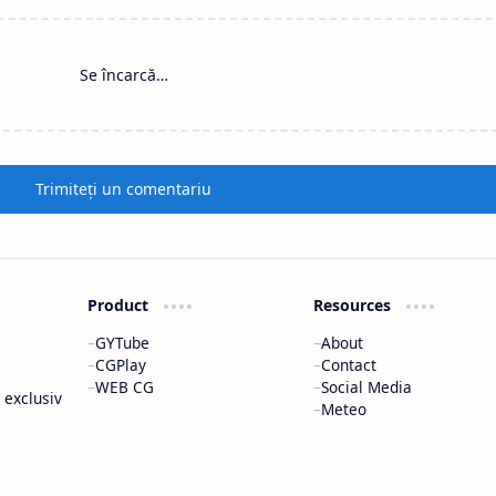
Se încarcă…
Trimiteți un comentariu
Product
Resources
GYTube
About
CGPlay
Contact
WEB CG
Social Media
 exclusiv
Meteo