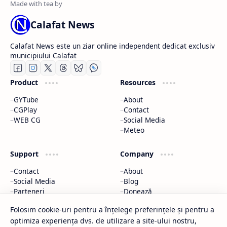
Calafat News
Calafat News este un ziar online independent dedicat exclusiv
municipiului Calafat
Product
Resources
GYTube
About
CGPlay
Contact
WEB CG
Social Media
Meteo
Support
Company
Contact
About
Social Media
Blog
Parteneri
Donează
Meteo
Parteneri
Folosim cookie-uri pentru a înțelege preferințele și pentru a
optimiza experiența dvs. de utilizare a site-ului nostru,
2026
‧
Calafat News
‧ All rights reserved.