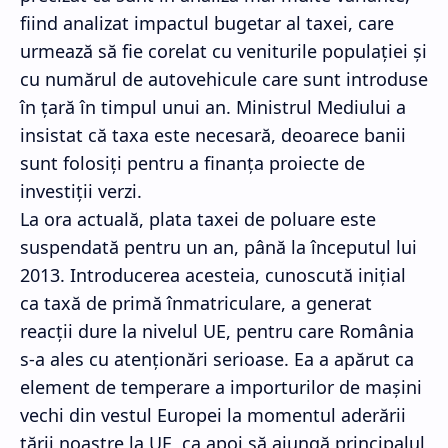
fiind analizat impactul bugetar al taxei, care
urmează să fie corelat cu veniturile populaţiei şi
cu numărul de autovehicule care sunt introduse
în ţară în timpul unui an. Ministrul Mediului a
insistat că taxa este necesară, deoarece banii
sunt folosiţi pentru a finanţa proiecte de
investiţii verzi.
La ora actuală, plata taxei de poluare este
suspendată pentru un an, până la începutul lui
2013. Introducerea acesteia, cunoscută iniţial
ca taxă de primă înmatriculare, a generat
reacţii dure la nivelul UE, pentru care România
s-a ales cu atenţionări serioase. Ea a apărut ca
element de temperare a importurilor de maşini
vechi din vestul Europei la momentul aderării
ţării noastre la UE, ca apoi să ajungă principalul