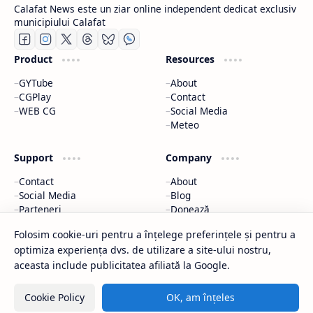
Calafat News este un ziar online independent dedicat exclusiv
municipiului Calafat
Product
Resources
GYTube
About
CGPlay
Contact
WEB CG
Social Media
Meteo
Support
Company
Contact
About
Social Media
Blog
Parteneri
Donează
Meteo
Parteneri
Folosim cookie-uri pentru a înțelege preferințele și pentru a
optimiza experiența dvs. de utilizare a site-ului nostru,
2026
‧
Calafat News
‧ All rights reserved.
©
aceasta include publicitatea afiliată la Google.
Cookie Policy
OK, am înțeles