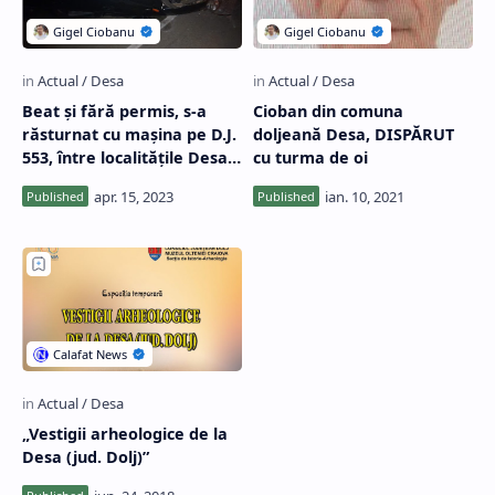
Beat și fără permis, s-a
Cioban din comuna
răsturnat cu mașina pe D.J.
doljeană Desa, DISPĂRUT
553, între localitățile Desa
cu turma de oi
și Poiana Mare
„Vestigii arheologice de la
Desa (jud. Dolj)”