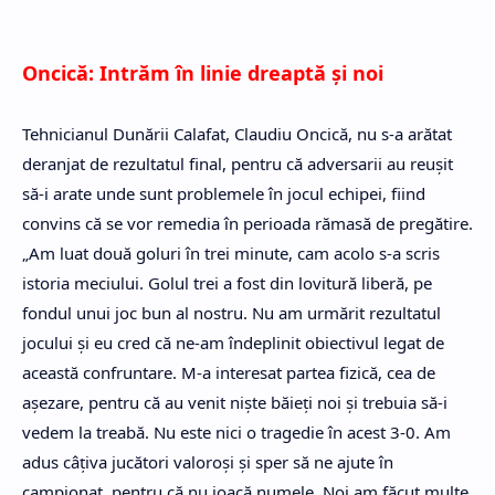
Oncică: Intrăm în linie dreaptă şi noi
Tehnicianul Dunării Calafat, Claudiu Oncică, nu s-a arătat
deranjat de rezultatul final, pentru că adversarii au reuşit
să-i arate unde sunt problemele în jocul echipei, fiind
convins că se vor remedia în perioada rămasă de pregătire.
„Am luat două goluri în trei minute, cam acolo s-a scris
istoria meciului. Golul trei a fost din lovitură liberă, pe
fondul unui joc bun al nostru. Nu am urmărit rezultatul
jocului şi eu cred că ne-am îndeplinit obiectivul legat de
această confruntare. M-a interesat partea fizică, cea de
aşezare, pentru că au venit nişte băieţi noi şi trebuia să-i
vedem la treabă. Nu este nici o tragedie în acest 3-0. Am
adus câţiva jucători valoroşi şi sper să ne ajute în
campionat, pentru că nu joacă numele. Noi am făcut multe