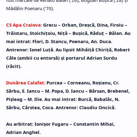
fost marcate de Renato Bălan (‘26), Bogdan Buşică (‘28) şi
Mădălin Poenaru (’70).
CS Apa Craiova
:
Grecu – Orban, Dreşcă, Dina, Firoiu –
Trăistaru, Stoichiţoiu, Niţă – Buşică, Răduţ – Bălan. Au
mai intrat: Flori, D. Stancu, Poenaru, An. Duca.
Antrenor: Ionel Luţă. Au lipsit Mihăiţă Chiriţă, Robert
Căle (ambii cu entorsă) şi portarul Adrian Surdu
(răcit).
Dunărea Calafat:
Purcea – Corneanu, Roşianu, Cr.
Sârbu, E. Iancu – M. Popa, D. Iancu – Bârsan, Brebenel,
Pişleag – M. Ilie. Au mai intrat: Burcă, Babalâc, N.
Sârbu, Cârstea, Coca. Antrenor: Claudiu Oncică.
Au arbitrat: Ionişor Fugaru – Constantin Mihai,
Adrian Anghel.