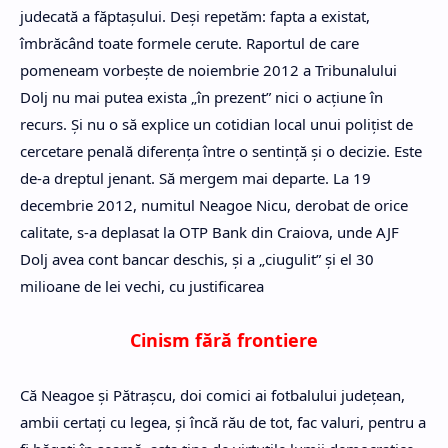
judecată a făptaşului. Deşi repetăm: fapta a existat,
îmbrăcând toate formele cerute. Raportul de care
pomeneam vorbeşte de noiembrie 2012 a Tribunalului
Dolj nu mai putea exista „în prezent” nici o acţiune în
recurs. Şi nu o să explice un cotidian local unui poliţist de
cercetare penală diferenţa între o sentinţă şi o decizie. Este
de-a dreptul jenant. Să mergem mai departe. La 19
decembrie 2012, numitul Neagoe Nicu, derobat de orice
calitate, s-a deplasat la OTP Bank din Craiova, unde AJF
Dolj avea cont bancar deschis, şi a „ciugulit” şi el 30
milioane de lei vechi, cu justificarea
Cinism fără frontiere
Că Neagoe şi Pătraşcu, doi comici ai fotbalului judeţean,
ambii certaţi cu legea, şi încă rău de tot, fac valuri, pentru a