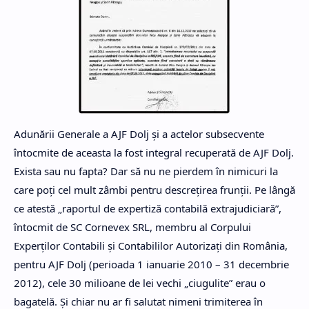
Adunării Generale a AJF Dolj şi a actelor subsecvente
întocmite de aceasta la fost integral recuperată de AJF Dolj.
Exista sau nu fapta? Dar să nu ne pierdem în nimicuri la
care poţi cel mult zâmbi pentru descreţirea frunţii. Pe lângă
ce atestă „raportul de expertiză contabilă extrajudiciară”,
întocmit de SC Cornevex SRL, membru al Corpului
Experţilor Contabili şi Contabililor Autorizaţi din România,
pentru AJF Dolj (perioada 1 ianuarie 2010 – 31 decembrie
2012), cele 30 milioane de lei vechi „ciugulite” erau o
bagatelă. Şi chiar nu ar fi salutat nimeni trimiterea în