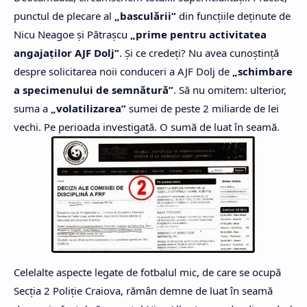
punctul de plecare al
„basculării”
din funcţiile deţinute de
Nicu Neagoe şi Pătraşcu
„prime pentru activitatea
angajaţilor AJF Dolj”
. Şi ce credeţi? Nu avea cunoştinţă
despre solicitarea noii conduceri a AJF Dolj de
„schimbare
a specimenului de semnătură”
. Să nu omitem: ulterior,
suma a
„volatilizarea”
sumei de peste 2 miliarde de lei
vechi. Pe perioada investigată. O sumă de luat în seamă.
Celelalte aspecte legate de fotbalul mic, de care se ocupă
Secţia 2 Poliţie Craiova, rămân demne de luat în seamă