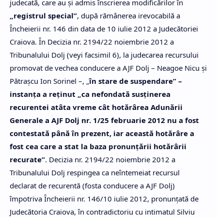
judecată, care au şi admis înscrierea modificărilor în
„registrul special”
, după rămânerea irevocabilă a
Încheierii nr. 146 din data de 10 iulie 2012 a Judecătoriei
Craiova. În Decizia nr. 2194/22 noiembrie 2012 a
Tribunalului Dolj (veyi facsimil 6), la judecarea recursului
promovat de vechea conducere a AJF Dolj – Neagoe Nicu şi
Pătraşcu Ion Sorinel –, „
în stare de suspendare” –
instanţa a reţinut „ca nefondată susţinerea
recurentei atâta vreme cât hotărârea Adunării
Generale a AJF Dolj nr. 1/25 februarie 2012 nu a fost
contestată până în prezent, iar această hotărâre a
fost cea care a stat la baza pronunţării hotărârii
recurate”
. Decizia nr. 2194/22 noiembrie 2012 a
Tribunalului Dolj respingea ca neîntemeiat recursul
declarat de recurentă (fosta conducere a AJF Dolj)
împotriva Încheierii nr. 146/10 iulie 2012, pronunţată de
Judecătoria Craiova, în contradictoriu cu intimatul Silviu