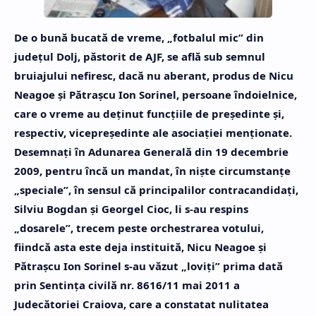
De o bună bucată de vreme, „fotbalul mic” din
judeţul Dolj, păstorit de AJF, se află sub semnul
bruiajului nefiresc, dacă nu aberant, produs de Nicu
Neagoe şi Pătraşcu Ion Sorinel, persoane îndoielnice,
care o vreme au deţinut funcţiile de preşedinte şi,
respectiv, vicepreşedinte ale asociaţiei menţionate.
Desemnaţi în Adunarea Generală din 19 decembrie
2009, pentru încă un mandat, în nişte circumstanţe
„speciale”, în sensul că principalilor contracandidaţi,
Silviu Bogdan şi Georgel Cioc, li s-au respins
„dosarele”, trecem peste orchestrarea votului,
fiindcă asta este deja instituită, Nicu Neagoe şi
Pătraşcu Ion Sorinel s-au văzut „loviţi” prima dată
prin Sentinţa civilă nr. 8616/11 mai 2011 a
Judecătoriei Craiova, care a constatat nulitatea