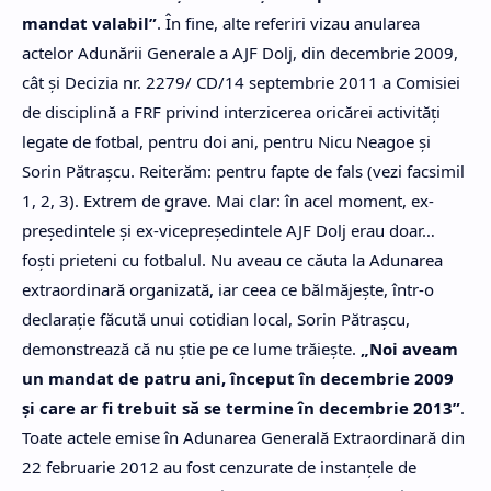
mandat valabil”
. În fine, alte referiri vizau anularea
actelor Adunării Generale a AJF Dolj, din decembrie 2009,
cât şi Decizia nr. 2279/ CD/14 septembrie 2011 a Comisiei
de disciplină a FRF privind interzicerea oricărei activităţi
legate de fotbal, pentru doi ani, pentru Nicu Neagoe şi
Sorin Pătraşcu. Reiterăm: pentru fapte de fals (vezi facsimil
1, 2, 3). Extrem de grave. Mai clar: în acel moment, ex-
preşedintele şi ex-vicepreşedintele AJF Dolj erau doar…
foşti prieteni cu fotbalul. Nu aveau ce căuta la Adunarea
extraordinară organizată, iar ceea ce bălmăjeşte, într-o
declaraţie făcută unui cotidian local, Sorin Pătraşcu,
demonstrează că nu ştie pe ce lume trăieşte.
„Noi aveam
un mandat de patru ani, început în decembrie 2009
şi care ar fi trebuit să se termine în decembrie 2013”
.
Toate actele emise în Adunarea Generală Extraordinară din
22 februarie 2012 au fost cenzurate de instanţele de