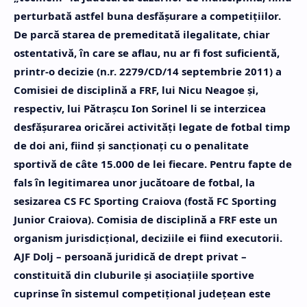
perturbată astfel buna desfăşurare a competiţiilor.
De parcă starea de premeditată ilegalitate, chiar
ostentativă, în care se aflau, nu ar fi fost suficientă,
printr-o decizie (n.r. 2279/CD/14 septembrie 2011) a
Comisiei de disciplină a FRF, lui Nicu Neagoe şi,
respectiv, lui Pătraşcu Ion Sorinel li se interzicea
desfăşurarea oricărei activităţi legate de fotbal timp
de doi ani, fiind şi sancţionaţi cu o penalitate
sportivă de câte 15.000 de lei fiecare. Pentru fapte de
fals în legitimarea unor jucătoare de fotbal, la
sesizarea CS FC Sporting Craiova (fostă FC Sporting
Junior Craiova). Comisia de disciplină a FRF este un
organism jurisdicţional, deciziile ei fiind executorii.
AJF Dolj – persoană juridică de drept privat –
constituită din cluburile şi asociaţiile sportive
cuprinse în sistemul competiţional judeţean este