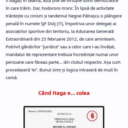
fi băgaţi în seamă, asta ţine de virtuţile lumii democratice
în care trăim. Dar, hodoronc-tronc: În lipsă de activitate
trânteşte cu cinism şi tandemul Negoe-Pătraşcu o plângere
penală în numele SJF Dolj (!?), împotriva unor delegaţi ai
asociaţiilor sportive din teritoriu, la Adunarea Generală
Extraordinară din 25 februarie 2012, de care aminteam.
Potrivit gândirilor “juridice” sau a celor care i-au învăţat,
mandatul de reprezentare trebuia încredinţat numai unor
persoane care făceau parte… din clubul respectiv. Aşa cum
procedaseră “ei”. Bunul simţ şi logica intraseră de mult în
comă.
Când Haga e… colea