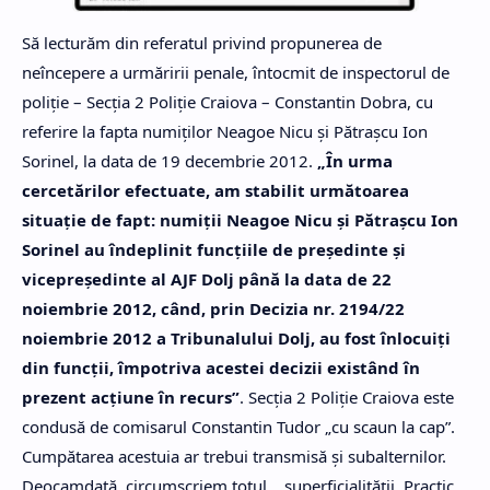
Să lecturăm din referatul privind propunerea de
neîncepere a urmăririi penale, întocmit de inspectorul de
poliţie – Secţia 2 Poliţie Craiova – Constantin Dobra, cu
referire la fapta numiţilor Neagoe Nicu şi Pătraşcu Ion
Sorinel, la data de 19 decembrie 2012.
„În urma
cercetărilor efectuate, am stabilit următoarea
situaţie de fapt: numiţii Neagoe Nicu şi Pătraşcu Ion
Sorinel au îndeplinit funcţiile de preşedinte şi
vicepreşedinte al AJF Dolj până la data de 22
noiembrie 2012, când, prin Decizia nr. 2194/22
noiembrie 2012 a Tribunalului Dolj, au fost înlocuiţi
din funcţii, împotriva acestei decizii existând în
prezent acţiune în recurs”
. Secţia 2 Poliţie Craiova este
condusă de comisarul Constantin Tudor „cu scaun la cap”.
Cumpătarea acestuia ar trebui transmisă şi subalternilor.
Deocamdată, circumscriem totul… superficialităţii. Practic,