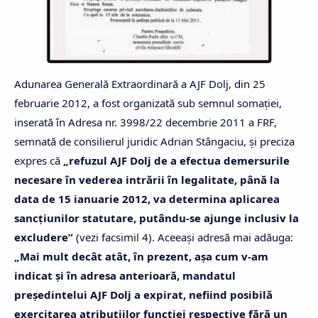
Adunarea Generală Extraordinară a AJF Dolj, din 25
februarie 2012, a fost organizată sub semnul somaţiei,
inserată în Adresa nr. 3998/22 decembrie 2011 a FRF,
semnată de consilierul juridic Adrian Stângaciu, şi preciza
expres că
„refuzul AJF Dolj de a efectua demersurile
necesare în vederea intrării în legalitate, până la
data de 15 ianuarie 2012, va determina aplicarea
sancţiunilor statutare, putându-se ajunge inclusiv la
excludere”
(vezi facsimil 4). Aceeaşi adresă mai adăuga:
„Mai mult decât atât, în prezent, aşa cum v-am
indicat şi în adresa anterioară, mandatul
preşedintelui AJF Dolj a expirat, nefiind posibilă
exercitarea atribuţiilor funcţiei respective fără un