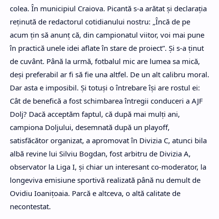
colea. În municipiul Craiova. Picantă s-a arătat şi declaraţia
reţinută de redactorul cotidianului nostru: „Încă de pe
acum ţin să anunţ că, din campionatul viitor, voi mai pune
în practică unele idei aflate în stare de proiect”. Şi s-a ţinut
de cuvânt. Până la urmă, fotbalul mic are lumea sa mică,
deși preferabil ar fi să fie una altfel. De un alt calibru moral.
Dar asta e imposibil. Şi totuşi o întrebare îşi are rostul ei:
Cât de benefică a fost schimbarea întregii conduceri a AJF
Dolj? Dacă acceptăm faptul, că după mai mulţi ani,
campiona Doljului, desemnată după un playoff,
satisfăcător organizat, a apromovat în Divizia C, atunci bila
albă revine lui Silviu Bogdan, fost arbitru de Divizia A,
observator la Liga I, şi chiar un interesant co-moderator, la
longeviva emisiune sportivă realizată până nu demult de
Ovidiu Ioaniţoaia. Parcă e altceva, o altă calitate de
necontestat.