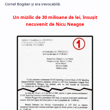
Cornel Bogdan şi era irevocabilă.
Un mizilic de 30 milioane de lei, însuşit
necuvenit de Nicu Neagoe