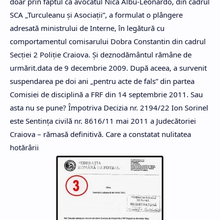
doar prin faptul că avocatul Nica Albu-Leonardo, din cadrul
SCA „Turculeanu şi Asociaţii”, a formulat o plângere
adresată ministrului de Interne, în legătură cu
comportamentul comisarului Dobra Constantin din cadrul
Secţiei 2 Poliţie Craiova. Şi deznodământul rămâne de
urmărit.data de 9 decembrie 2009. După aceea, a survenit
suspendarea pe doi ani „pentru acte de fals” din partea
Comisiei de disciplină a FRF din 14 septembrie 2011. Sau
asta nu se pune? Împotriva Decizia nr. 2194/22 Ion Sorinel
este Sentinţa civilă nr. 8616/11 mai 2011 a Judecătoriei
Craiova – rămasă definitivă. Care a constatat nulitatea
hotărârii