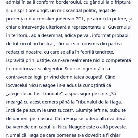
admişi în sală conform borderoului, cu gândul la o friptură
şi un şpriţ prelungit, un mic scandal politic, legat de
prezenţa unui consilier judeţean PDL, pe atunci la putere, şi
chiar o intervenţie ulterioară a reprezentantului Guvernului
în teritoriu, abia desemnat, adică pe val, informat probabil
de tot circul orchestrat, căruia i s-a transmis din partea
redacţiei noastre, cu care se afla în febrilă tandreţe,
isprăvită prin justiţie, că n-are realmente nici o competenţă
în monitorizarea alegerilor. Şi orice ingerinţă a sa
contravenea legii privind demnitatea ocupată. Când
locvacelui Nicu Neagoe i s-a adus la cunoştinţă că
„alegerile au fost fraudate”, a spus sigur pe sine: „Să
meargă cu acest demers până la Tribunalul de la Haga.
Încă de pe acum le urez succes”. Glumițe ieftine, bubuite
de oameni pe măsură. Că la Haga se judecă altceva decât
balivernele din capul lui Nicu Neagoe este o altă poveste.
Numai că Haga de care pomenea s-a dovedit a fi chiar