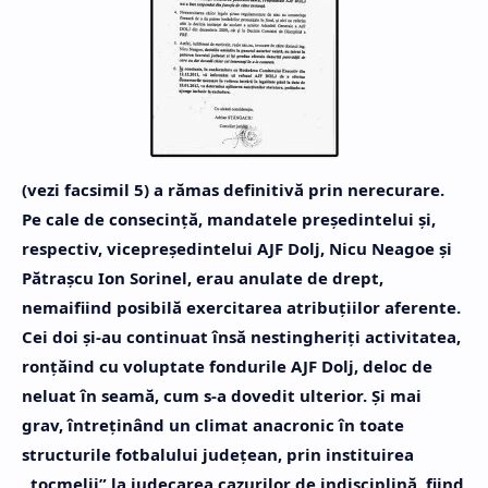
(vezi facsimil 5) a rămas definitivă prin nerecurare.
Pe cale de consecinţă, mandatele preşedintelui şi,
respectiv, vicepreşedintelui AJF Dolj, Nicu Neagoe şi
Pătraşcu Ion Sorinel, erau anulate de drept,
nemaifiind posibilă exercitarea atribuţiilor aferente.
Cei doi şi-au continuat însă nestingheriţi activitatea,
ronţăind cu voluptate fondurile AJF Dolj, deloc de
neluat în seamă, cum s-a dovedit ulterior. Şi mai
grav, întreţinând un climat anacronic în toate
structurile fotbalului judeţean, prin instituirea
„tocmelii” la judecarea cazurilor de indisciplină, fiind