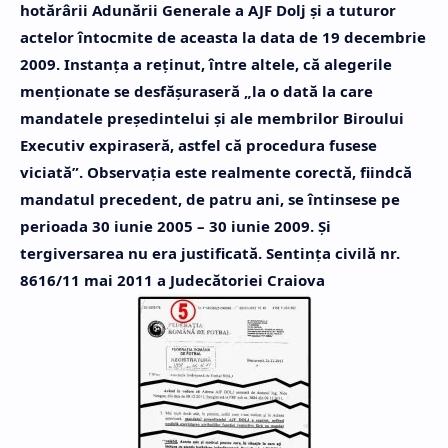
hotărârii Adunării Generale a AJF Dolj şi a tuturor
actelor întocmite de aceasta la data de 19 decembrie
2009. Instanţa a reţinut, între altele, că alegerile
menţionate se desfăşuraseră „la o dată la care
mandatele preşedintelui şi ale membrilor Biroului
Executiv expiraseră, astfel că procedura fusese
viciată”. Observaţia este realmente corectă, fiindcă
mandatul precedent, de patru ani, se întinsese pe
perioada 30 iunie 2005 – 30 iunie 2009. Şi
tergiversarea nu era justificată. Sentinţa civilă nr.
8616/11 mai 2011 a Judecătoriei Craiova