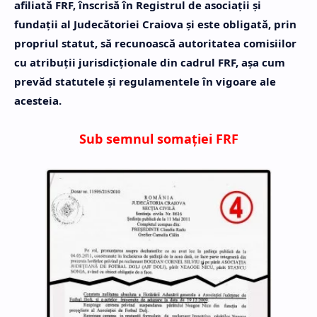
afiliată FRF, înscrisă în Registrul de asociaţii şi
fundaţii al Judecătoriei Craiova şi este obligată, prin
propriul statut, să recunoască autoritatea comisiilor
cu atribuţii jurisdicţionale din cadrul FRF, aşa cum
prevăd statutele şi regulamentele în vigoare ale
acesteia.
Sub semnul somaţiei FRF