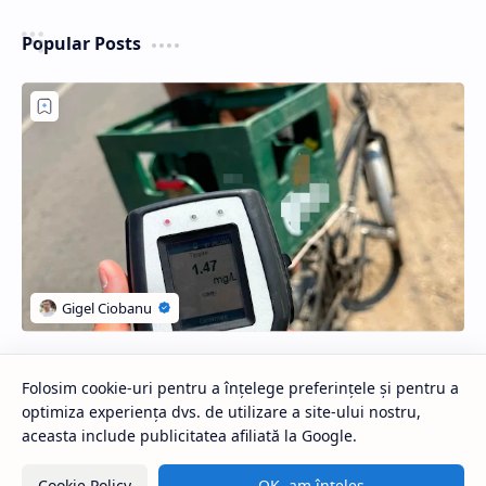
Popular Posts
Folosim cookie-uri pentru a înțelege preferințele și pentru a
Rupt de beat, pe bicicletă
optimiza experiența dvs. de utilizare a site-ului nostru,
Rupt de beat, pe bicicletă Un bărbat de 44 de ani, din
aceasta include publicitatea afiliată la Google.
comuna Poiana Mare, a fost oprit de …
Cookie Policy
OK, am înțeles