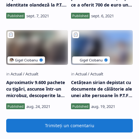
identitate olandeză la P.T.F.
ce a oferit 700 de euro unui
Calafat
ofițer de poliţie de
frontieră
Aproximativ 9.600 pachete
Cetățean sirian depistat cu
cu țigări, ascunse într-un
documente de călătorie ale
microbuz, descoperite la
unei alte persoane în P.T.F.
P.T.F. Calafat
Calafat
Trimiteți un comentariu