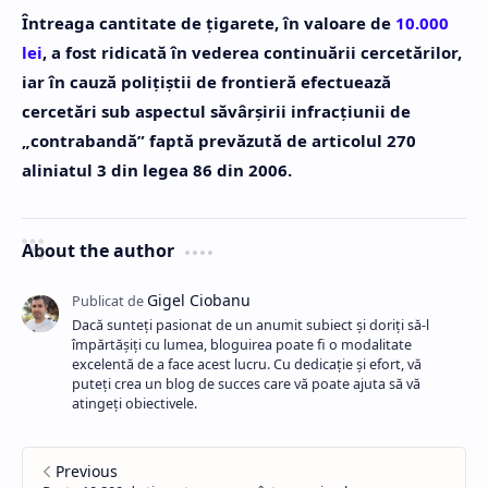
Întreaga cantitate de țigarete, în valoare de
10.000
lei
, a fost ridicată în vederea continuării cercetărilor,
iar în cauză poliţiştii de frontieră efectuează
cercetări sub aspectul săvârşirii infracţiunii de
„contrabandă” faptă prevăzută de articolul 270
aliniatul 3 din legea 86 din 2006.
About the author
Dacă sunteți pasionat de un anumit subiect și doriți să-l
împărtășiți cu lumea, bloguirea poate fi o modalitate
excelentă de a face acest lucru. Cu dedicație și efort, vă
puteți crea un blog de succes care vă poate ajuta să vă
atingeți obiectivele.