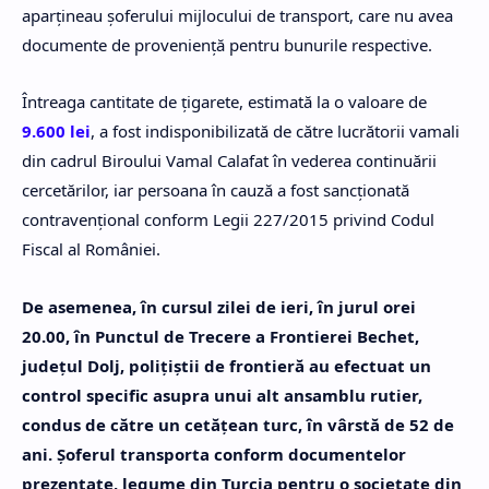
aparțineau șoferului mijlocului de transport, care nu avea
documente de proveniență pentru bunurile respective.
Întreaga cantitate de ţigarete, estimată la o valoare de
9.600 lei
, a fost indisponibilizată de către lucrătorii vamali
din cadrul Biroului Vamal Calafat în vederea continuării
cercetărilor, iar persoana în cauză a fost sancționată
contravențional conform Legii 227/2015 privind Codul
Fiscal al României.
De asemenea, în cursul zilei de ieri, în jurul orei
20.00, în Punctul de Trecere a Frontierei Bechet,
judeţul Dolj, polițiștii de frontieră au efectuat un
control specific asupra unui alt ansamblu rutier,
condus de către un cetățean turc, în vârstă de 52 de
ani. Șoferul transporta conform documentelor
prezentate, legume din Turcia pentru o societate din