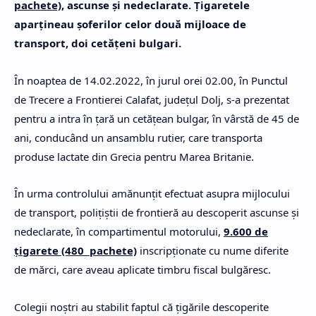
pachete)
, ascunse și nedeclarate. Țigaretele
aparțineau șoferilor celor două mijloace de
transport, doi cetățeni bulgari.
În noaptea de 14.02.2022, în jurul orei 02.00, în Punctul
de Trecere a Frontierei Calafat, judeţul Dolj, s-a prezentat
pentru a intra în țară un cetățean bulgar, în vârstă de 45 de
ani, conducând un ansamblu rutier, care transporta
produse lactate din Grecia pentru Marea Britanie.
În urma controlului amănunțit efectuat asupra mijlocului
de transport, poliţiştii de frontieră au descoperit ascunse și
nedeclarate, în compartimentul motorului,
9.600 de
țigarete (480 pachete)
inscripționate cu nume diferite
de mărci, care aveau aplicate timbru fiscal bulgăresc.
Colegii noștri au stabilit faptul că țigările descoperite